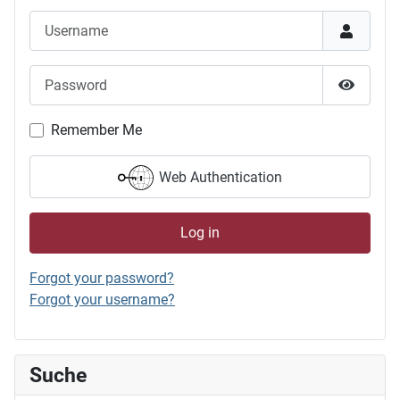
Username
Password
Show P
Remember Me
Web Authentication
Log in
Forgot your password?
Forgot your username?
Suche