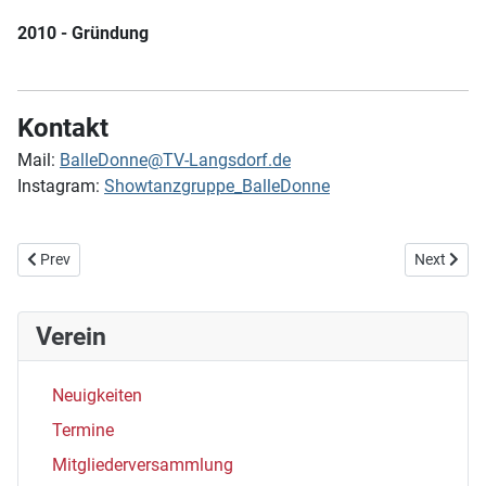
2010 - Gründung
Kontakt
Mail:
BalleDonne@TV-Langsdorf.de
Instagram:
Showtanzgruppe_BalleDonne
Previous article: Tanzgruppe Diamond Girls
Next articl
Prev
Next
Verein
Neuigkeiten
Termine
Mitgliederversammlung