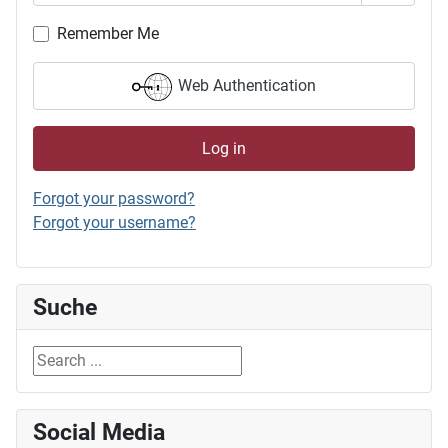
Show P
Remember Me
Web Authentication
Log in
Forgot your password?
Forgot your username?
Suche
Search ...
Social Media